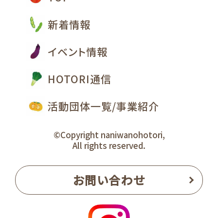
新着情報
イベント情報
HOTORI通信
活動団体一覧/事業紹介
©Copyright naniwanohotori,
All rights reserved.
お問い合わせ