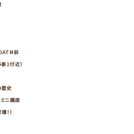
期
のATM前
5番1付近）
の歴史
ぶミニ講座
穫！）